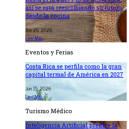
así se está reescribiendo su futuro
desde la cocina
Jun 26, 2026
Leer Más
Eventos y Ferias
Costa Rica se perfila como la gran
capital termal de América en 2027
Jun 15, 2026
Leer Más
Turismo Médico
Inteligencia Artificial predice la