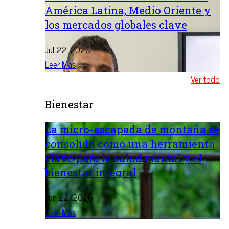
América Latina, Medio Oriente y
los mercados globales clave
Jul 22, 2026
Leer Mas
Ver todo
Bienestar
La micro-escapada de montaña se
consolida como una herramienta
clave para la salud mental y el
bienestar integral
Jun 22, 2026
Leer Mas