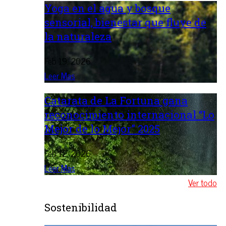
Yoga en el agua y bosque
sensorial, bienestar que fluye de
la naturaleza
Feb 19, 2026
Leer Mas
Catarata de La Fortuna gana
reconocimiento internacional “Lo
Mejor de lo Mejor” 2025
Feb 12, 2026
Leer Mas
Ver todo
Sostenibilidad