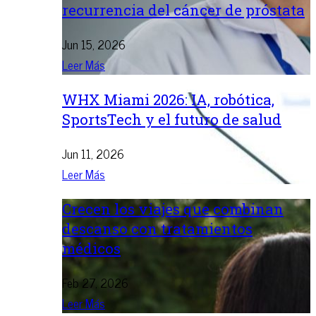
recurrencia del cáncer de próstata
Jun 15, 2026
Leer Más
WHX Miami 2026: IA, robótica,
SportsTech y el futuro de salud
Jun 11, 2026
Leer Más
Crecen los viajes que combinan
descanso con tratamientos
médicos
Feb 27, 2026
Leer Más