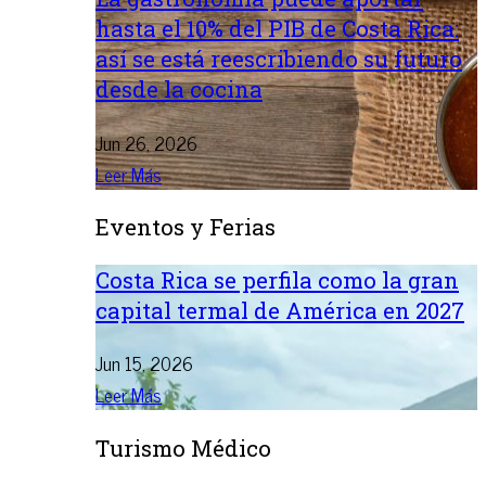
hasta el 10% del PIB de Costa Rica:
así se está reescribiendo su futuro
desde la cocina
Jun 26, 2026
Leer Más
Eventos y Ferias
Costa Rica se perfila como la gran
capital termal de América en 2027
Jun 15, 2026
Leer Más
Turismo Médico