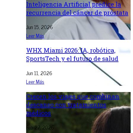
Inteligencia Artificial predice la
recurrencia del cáncer de próstata
Jun 15, 2026
Leer Más
WHX Miami 2026: IA, robótica,
SportsTech y el futuro de salud
Jun 11, 2026
Leer Más
Crecen los viajes que combinan
descanso con tratamientos
médicos
Feb 27, 2026