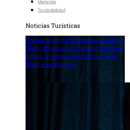
Bienestar
Sostenibilidad
Noticias Turísticas
Pre-estreno de la famosa comedia
“Baby Boom en el Paraíso” de Ana
Istarú, evento especial Día de la
Madre en Escazú.
Jul 31, 2026