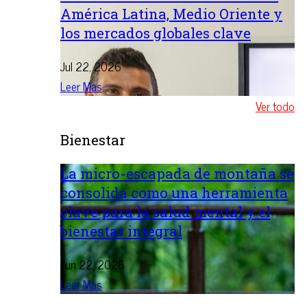
América Latina, Medio Oriente y
los mercados globales clave
Jul 22, 2026
Leer Mas
Ver todo
Bienestar
La micro-escapada de montaña se
consolida como una herramienta
clave para la salud mental y el
bienestar integral
Jun 22, 2026
Leer Mas