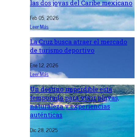
las dos joyas del Caribe mexicano
Feb 05, 2026
Leer Más
La Cruz busca atraer el mercado
de turismo deportivo
Ene 12, 2026
Leer Más
Un destino imperdible esta
temporada para vivir playas,
naturaleza y experiencias
auténticas
Dic 28, 2025