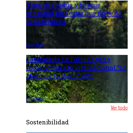
Yoga en el agua y bosque
sensorial, bienestar que fluye de
la naturaleza
Feb 19, 2026
Leer Mas
Catarata de La Fortuna gana
reconocimiento internacional “Lo
Mejor de lo Mejor” 2025
Feb 12, 2026
Leer Mas
Ver todo
Sostenibilidad