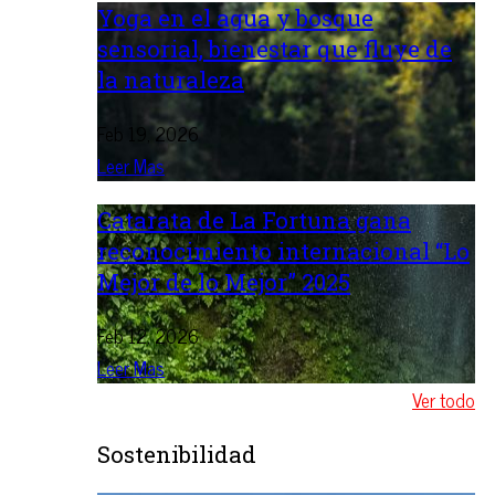
Yoga en el agua y bosque
sensorial, bienestar que fluye de
la naturaleza
Feb 19, 2026
Leer Mas
Catarata de La Fortuna gana
reconocimiento internacional “Lo
Mejor de lo Mejor” 2025
Feb 12, 2026
Leer Mas
Ver todo
Sostenibilidad