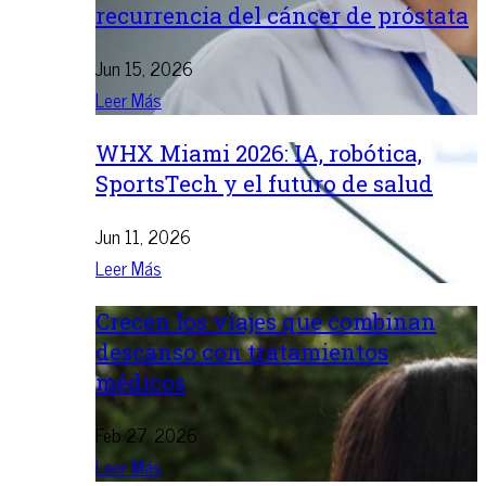
recurrencia del cáncer de próstata
Jun 15, 2026
Leer Más
WHX Miami 2026: IA, robótica,
SportsTech y el futuro de salud
Jun 11, 2026
Leer Más
Crecen los viajes que combinan
descanso con tratamientos
médicos
Feb 27, 2026
Leer Más