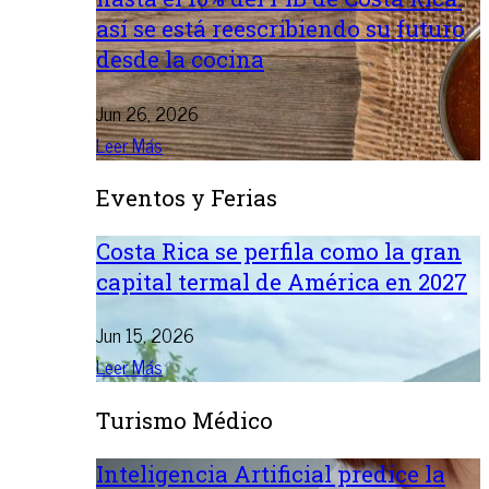
así se está reescribiendo su futuro
desde la cocina
Jun 26, 2026
Leer Más
Eventos y Ferias
Costa Rica se perfila como la gran
capital termal de América en 2027
Jun 15, 2026
Leer Más
Turismo Médico
Inteligencia Artificial predice la