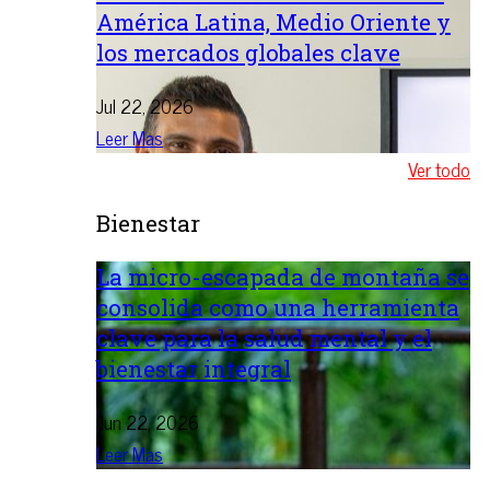
América Latina, Medio Oriente y
los mercados globales clave
Jul 22, 2026
Leer Mas
Ver todo
Bienestar
La micro-escapada de montaña se
consolida como una herramienta
clave para la salud mental y el
bienestar integral
Jun 22, 2026
Leer Mas