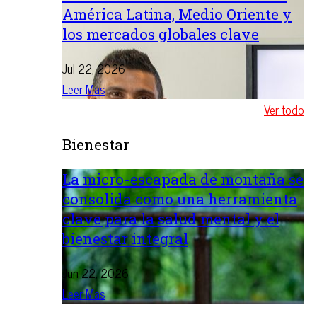
América Latina, Medio Oriente y
los mercados globales clave
Jul 22, 2026
Leer Mas
Ver todo
Bienestar
La micro-escapada de montaña se
consolida como una herramienta
clave para la salud mental y el
bienestar integral
Jun 22, 2026
Leer Mas