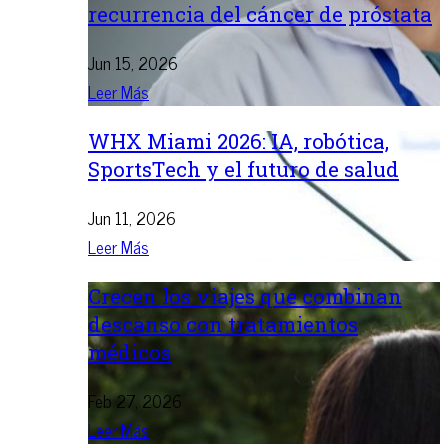
recurrencia del cáncer de próstata
Jun 15, 2026
Leer Más
WHX Miami 2026: IA, robótica,
SportsTech y el futuro de salud
Jun 11, 2026
Leer Más
Crecen los viajes que combinan
descanso con tratamientos
médicos
Feb 27, 2026
Leer Más