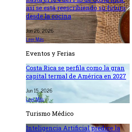
así se está reescribiendo su futuro
desde la cocina
Jun 26, 2026
Leer Más
Eventos y Ferias
Costa Rica se perfila como la gran
capital termal de América en 2027
Jun 15, 2026
Leer Más
Turismo Médico
Inteligencia Artificial predice la