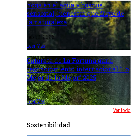
Yoga en el agua y bosque
sensorial, bienestar que fluye de
la naturaleza
Feb 19, 2026
Leer Mas
Catarata de La Fortuna gana
reconocimiento internacional “Lo
Mejor de lo Mejor” 2025
Feb 12, 2026
Leer Mas
Ver todo
Sostenibilidad