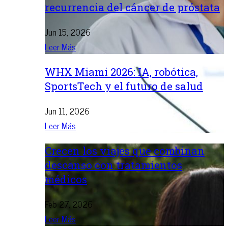
recurrencia del cáncer de próstata
Jun 15, 2026
Leer Más
WHX Miami 2026: IA, robótica,
SportsTech y el futuro de salud
Jun 11, 2026
Leer Más
Crecen los viajes que combinan
descanso con tratamientos
médicos
Feb 27, 2026
Leer Más