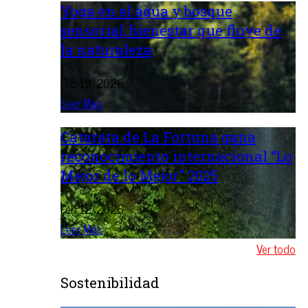
Yoga en el agua y bosque
sensorial, bienestar que fluye de
la naturaleza
Feb 19, 2026
Leer Mas
Catarata de La Fortuna gana
reconocimiento internacional “Lo
Mejor de lo Mejor” 2025
Feb 12, 2026
Leer Mas
Ver todo
Sostenibilidad