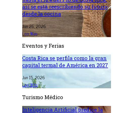
así se está reescribiendo su futuro
desde la cocina
Jun 26, 2026
Leer Más
Eventos y Ferias
Costa Rica se perfila como la gran
capital termal de América en 2027
Jun 15, 2026
Leer Más
Turismo Médico
Inteligencia Artificial predice la