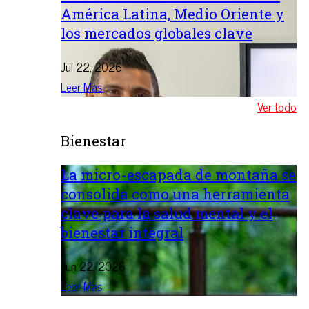
América Latina, Medio Oriente y
los mercados globales clave
Jul 22, 2026
Leer Mas
Ver todo
Bienestar
La micro-escapada de montaña se
consolida como una herramienta
clave para la salud mental y el
bienestar integral
Jun 22, 2026
Leer Mas