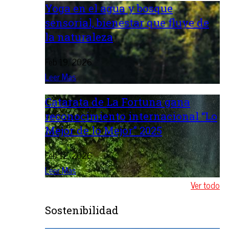
Yoga en el agua y bosque
sensorial, bienestar que fluye de
la naturaleza
Feb 19, 2026
Leer Mas
Catarata de La Fortuna gana
reconocimiento internacional “Lo
Mejor de lo Mejor” 2025
Feb 12, 2026
Leer Mas
Ver todo
Sostenibilidad