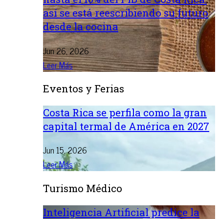
así se está reescribiendo su futuro
desde la cocina
Jun 26, 2026
Leer Más
Eventos y Ferias
Costa Rica se perfila como la gran
capital termal de América en 2027
Jun 15, 2026
Leer Más
Turismo Médico
Inteligencia Artificial predice la