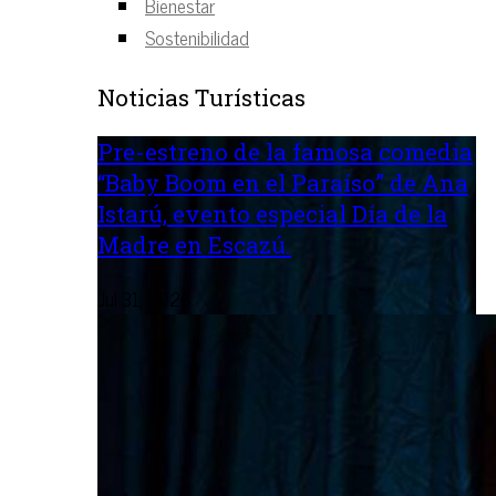
Bienestar
Sostenibilidad
Noticias Turísticas
Pre-estreno de la famosa comedia
“Baby Boom en el Paraíso” de Ana
Istarú, evento especial Día de la
Madre en Escazú.
Jul 31, 2026