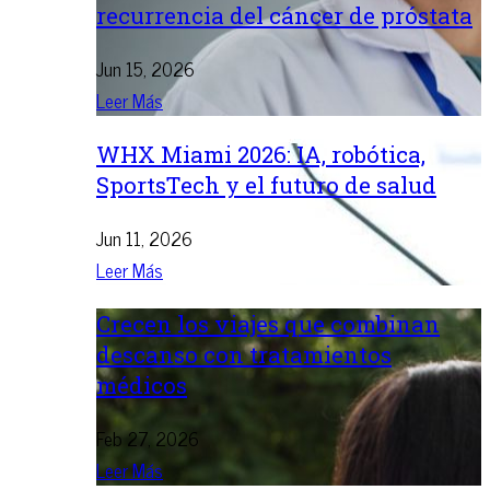
recurrencia del cáncer de próstata
Jun 15, 2026
Leer Más
WHX Miami 2026: IA, robótica,
SportsTech y el futuro de salud
Jun 11, 2026
Leer Más
Crecen los viajes que combinan
descanso con tratamientos
médicos
Feb 27, 2026
Leer Más