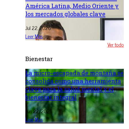
América Latina, Medio Oriente y
los mercados globales clave
Jul 22, 2026
Leer Mas
Ver todo
Bienestar
La micro-escapada de montaña se
consolida como una herramienta
clave para la salud mental y el
bienestar integral
Jun 22, 2026
Leer Mas