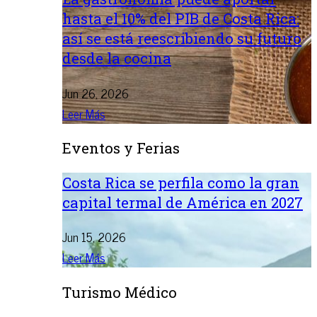
hasta el 10% del PIB de Costa Rica:
así se está reescribiendo su futuro
desde la cocina
Jun 26, 2026
Leer Más
Eventos y Ferias
Costa Rica se perfila como la gran
capital termal de América en 2027
Jun 15, 2026
Leer Más
Turismo Médico