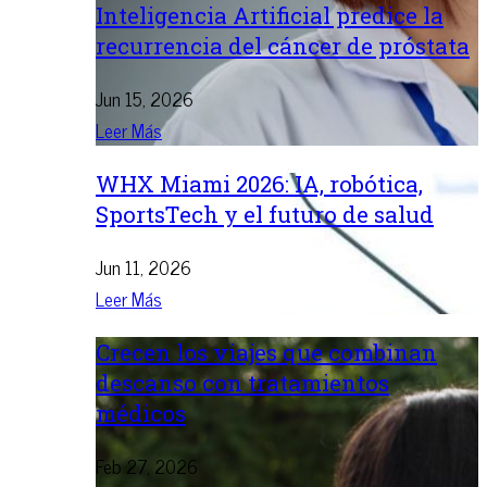
Inteligencia Artificial predice la
recurrencia del cáncer de próstata
Jun 15, 2026
Leer Más
WHX Miami 2026: IA, robótica,
SportsTech y el futuro de salud
Jun 11, 2026
Leer Más
Crecen los viajes que combinan
descanso con tratamientos
médicos
Feb 27, 2026