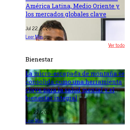
América Latina, Medio Oriente y
los mercados globales clave
Jul 22, 2026
Leer Mas
Ver todo
Bienestar
La micro-escapada de montaña se
consolida como una herramienta
clave para la salud mental y el
bienestar integral
Jun 22, 2026
Leer Mas