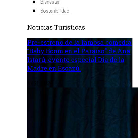
Bienestar
Sostenibilidad
Noticias Turísticas
Pre-estreno de la famosa comedia
“Baby Boom en el Paraíso” de Ana
Istarú, evento especial Día de la
Madre en Escazú.
Jul 31, 2026