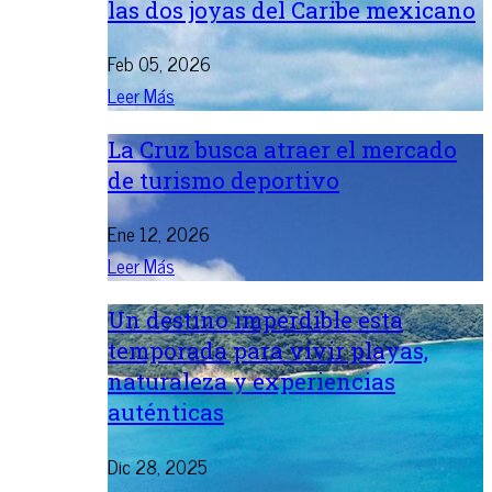
las dos joyas del Caribe mexicano
Feb 05, 2026
Leer Más
La Cruz busca atraer el mercado
de turismo deportivo
Ene 12, 2026
Leer Más
Un destino imperdible esta
temporada para vivir playas,
naturaleza y experiencias
auténticas
Dic 28, 2025