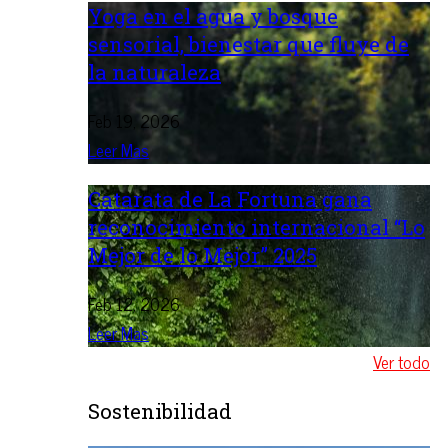
Yoga en el agua y bosque
sensorial, bienestar que fluye de
la naturaleza
Feb 19, 2026
Leer Mas
Catarata de La Fortuna gana
reconocimiento internacional “Lo
Mejor de lo Mejor” 2025
Feb 12, 2026
Leer Mas
Ver todo
Sostenibilidad