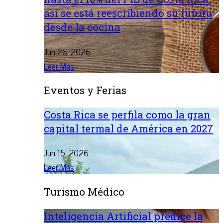
así se está reescribiendo su futuro
desde la cocina
Jun 26, 2026
Leer Más
Eventos y Ferias
Costa Rica se perfila como la gran
capital termal de América en 2027
Jun 15, 2026
Leer Más
Turismo Médico
Inteligencia Artificial predice la