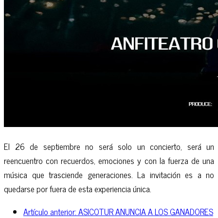
El 26 de septiembre no será solo un concierto, será un
reencuentro con recuerdos, emociones y con la fuerza de una
música que trasciende generaciones. La invitación es a no
quedarse por fuera de esta experiencia única.
Artículo anterior: ASICOTUR ANUNCIA A LOS GANADORES