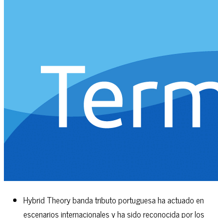
Hybrid Theory banda tributo portuguesa ha actuado en
escenarios internacionales y ha sido reconocida por los