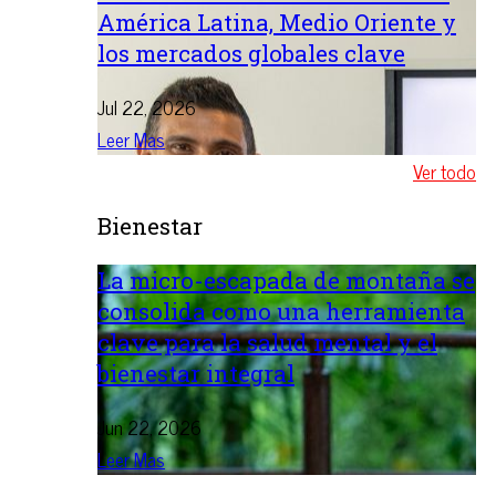
América Latina, Medio Oriente y
los mercados globales clave
Jul 22, 2026
Leer Mas
Ver todo
Bienestar
La micro-escapada de montaña se
consolida como una herramienta
clave para la salud mental y el
bienestar integral
Jun 22, 2026
Leer Mas