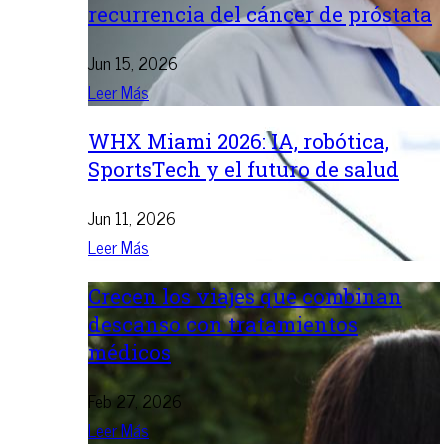
recurrencia del cáncer de próstata
Jun 15, 2026
Leer Más
WHX Miami 2026: IA, robótica,
SportsTech y el futuro de salud
Jun 11, 2026
Leer Más
Crecen los viajes que combinan
descanso con tratamientos
médicos
Feb 27, 2026
Leer Más