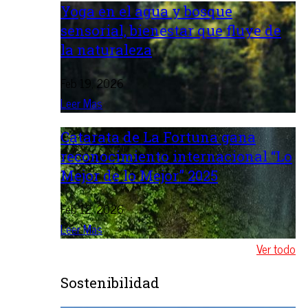
Yoga en el agua y bosque
sensorial, bienestar que fluye de
la naturaleza
Feb 19, 2026
Leer Mas
Catarata de La Fortuna gana
reconocimiento internacional “Lo
Mejor de lo Mejor” 2025
Feb 12, 2026
Leer Mas
Ver todo
Sostenibilidad