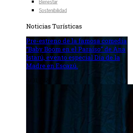
Bienestar
Sostenibilidad
Noticias Turísticas
Pre-estreno de la famosa comedia
“Baby Boom en el Paraíso” de Ana
Istarú, evento especial Día de la
Madre en Escazú.
Jul 31, 2026