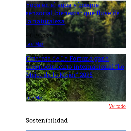
Yoga en el agua y bosque
sensorial, bienestar que fluye de
la naturaleza
Feb 19, 2026
Leer Mas
Catarata de La Fortuna gana
reconocimiento internacional “Lo
Mejor de lo Mejor” 2025
Feb 12, 2026
Leer Mas
Ver todo
Sostenibilidad