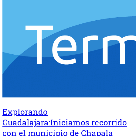
Explorando
Guadalajara:Iniciamos recorrido
con el municipio de Chapala