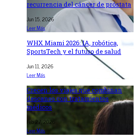
recurrencia del cáncer de próstata
Jun 15, 2026
Leer Más
WHX Miami 2026: IA, robótica,
SportsTech y el futuro de salud
Jun 11, 2026
Leer Más
Crecen los viajes que combinan
descanso con tratamientos
médicos
Feb 27, 2026
Leer Más