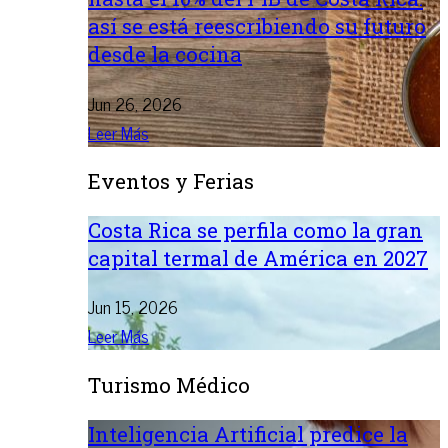
así se está reescribiendo su futuro
desde la cocina
Jun 26, 2026
Leer Más
Eventos y Ferias
Costa Rica se perfila como la gran
capital termal de América en 2027
Jun 15, 2026
Leer Más
Turismo Médico
Inteligencia Artificial predice la