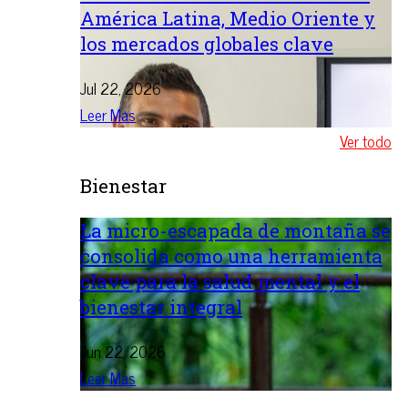
América Latina, Medio Oriente y
los mercados globales clave
Jul 22, 2026
Leer Mas
Ver todo
Bienestar
La micro-escapada de montaña se
consolida como una herramienta
clave para la salud mental y el
bienestar integral
Jun 22, 2026
Leer Mas