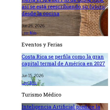
así se está reescribiendo su futuro
desde la cocina
Jun 26, 2026
Leer Más
Eventos y Ferias
Costa Rica se perfila como la gran
capital termal de América en 2027
Jun 15, 2026
Leer Más
Turismo Médico
Inteligencia Artificial predice la