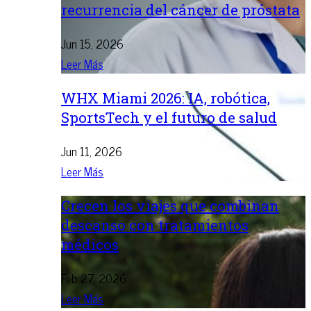
recurrencia del cáncer de próstata
Jun 15, 2026
Leer Más
WHX Miami 2026: IA, robótica,
SportsTech y el futuro de salud
Jun 11, 2026
Leer Más
Crecen los viajes que combinan
descanso con tratamientos
médicos
Feb 27, 2026
Leer Más