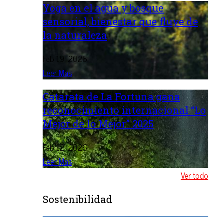
Yoga en el agua y bosque
sensorial, bienestar que fluye de
la naturaleza
Feb 19, 2026
Leer Mas
Catarata de La Fortuna gana
reconocimiento internacional “Lo
Mejor de lo Mejor” 2025
Feb 12, 2026
Leer Mas
Ver todo
Sostenibilidad