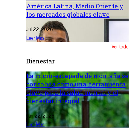
América Latina, Medio Oriente y
los mercados globales clave
Jul 22, 2026
Leer Mas
Ver todo
Bienestar
La micro-escapada de montaña se
consolida como una herramienta
clave para la salud mental y el
bienestar integral
Jun 22, 2026
Leer Mas