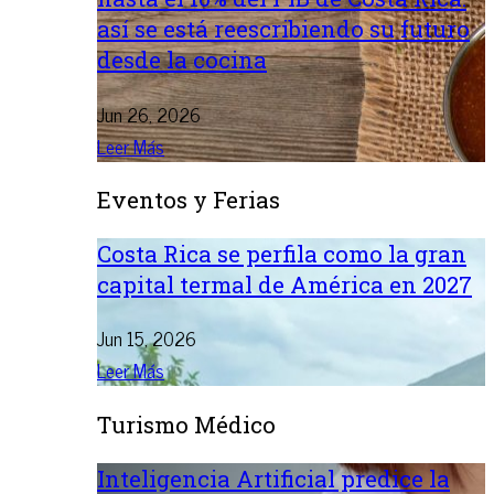
así se está reescribiendo su futuro
desde la cocina
Jun 26, 2026
Leer Más
Eventos y Ferias
Costa Rica se perfila como la gran
capital termal de América en 2027
Jun 15, 2026
Leer Más
Turismo Médico
Inteligencia Artificial predice la