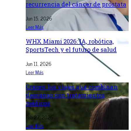
recurrencia del cáncer de próstata
Jun 15, 2026
Leer Más
WHX Miami 2026: IA, robótica,
SportsTech y el futuro de salud
Jun 11, 2026
Leer Más
Crecen los viajes que combinan
descanso con tratamientos
médicos
Feb 27, 2026
Leer Más