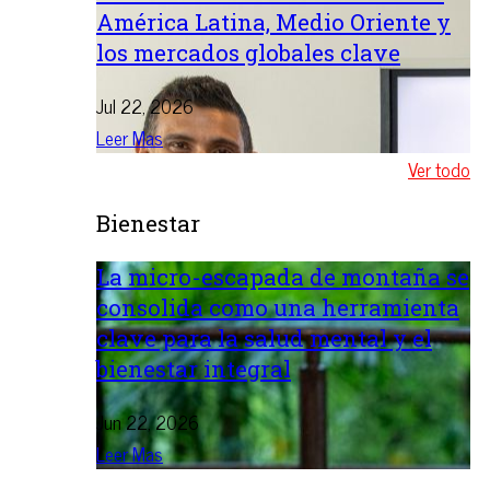
América Latina, Medio Oriente y
los mercados globales clave
Jul 22, 2026
Leer Mas
Ver todo
Bienestar
La micro-escapada de montaña se
consolida como una herramienta
clave para la salud mental y el
bienestar integral
Jun 22, 2026
Leer Mas