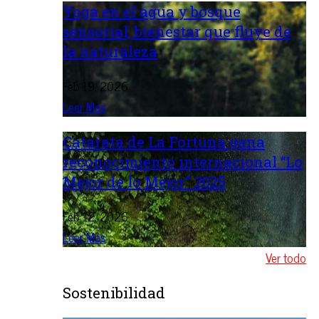
Yoga en el agua y bosque
sensorial, bienestar que fluye de
la naturaleza
Feb 19, 2026
Leer Mas
Catarata de La Fortuna gana
reconocimiento internacional “Lo
Mejor de lo Mejor” 2025
Feb 12, 2026
Leer Mas
Ver todo
Sostenibilidad