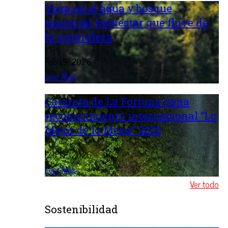
Yoga en el agua y bosque
sensorial, bienestar que fluye de
la naturaleza
Feb 19, 2026
Leer Mas
Catarata de La Fortuna gana
reconocimiento internacional “Lo
Mejor de lo Mejor” 2025
Feb 12, 2026
Leer Mas
Ver todo
Sostenibilidad