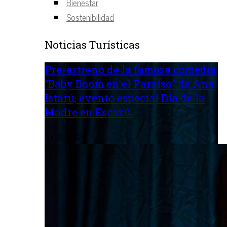
Bienestar
Sostenibilidad
Noticias Turísticas
Pre-estreno de la famosa comedia
“Baby Boom en el Paraíso” de Ana
Istarú, evento especial Día de la
Madre en Escazú.
Jul 31, 2026