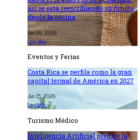
así se está reescribiendo su futuro
desde la cocina
Jun 26, 2026
Leer Más
Eventos y Ferias
Costa Rica se perfila como la gran
capital termal de América en 2027
Jun 15, 2026
Leer Más
Turismo Médico
Inteligencia Artificial predice la