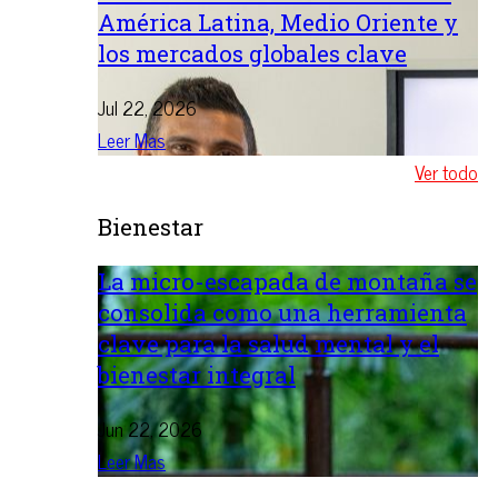
América Latina, Medio Oriente y
los mercados globales clave
Jul 22, 2026
Leer Mas
Ver todo
Bienestar
La micro-escapada de montaña se
consolida como una herramienta
clave para la salud mental y el
bienestar integral
Jun 22, 2026
Leer Mas