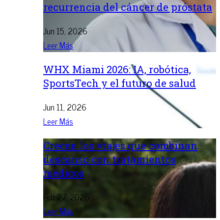
recurrencia del cáncer de próstata
Jun 15, 2026
Leer Más
WHX Miami 2026: IA, robótica,
SportsTech y el futuro de salud
Jun 11, 2026
Leer Más
Crecen los viajes que combinan
descanso con tratamientos
médicos
Feb 27, 2026
Leer Más