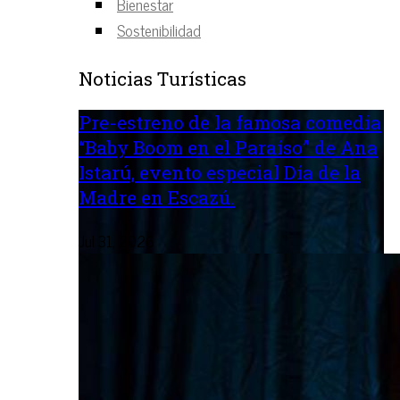
Bienestar
Sostenibilidad
Noticias Turísticas
Pre-estreno de la famosa comedia
“Baby Boom en el Paraíso” de Ana
Istarú, evento especial Día de la
Madre en Escazú.
Jul 31, 2026