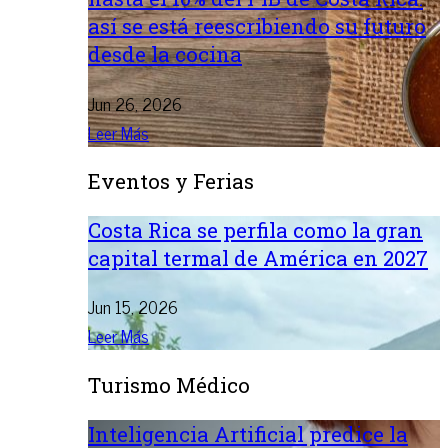
así se está reescribiendo su futuro
desde la cocina
Jun 26, 2026
Leer Más
Eventos y Ferias
Costa Rica se perfila como la gran
capital termal de América en 2027
Jun 15, 2026
Leer Más
Turismo Médico
Inteligencia Artificial predice la