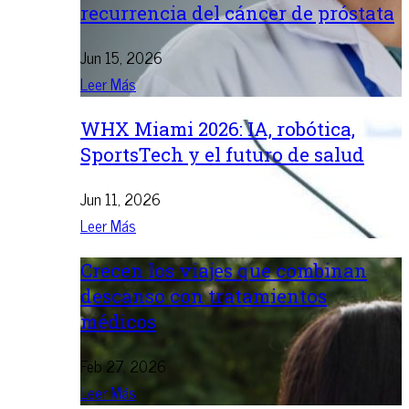
recurrencia del cáncer de próstata
Jun 15, 2026
Leer Más
WHX Miami 2026: IA, robótica,
SportsTech y el futuro de salud
Jun 11, 2026
Leer Más
Crecen los viajes que combinan
descanso con tratamientos
médicos
Feb 27, 2026
Leer Más