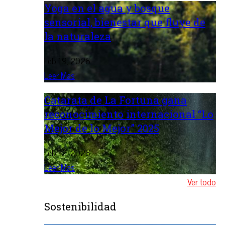
Yoga en el agua y bosque
sensorial, bienestar que fluye de
la naturaleza
Feb 19, 2026
Leer Mas
Catarata de La Fortuna gana
reconocimiento internacional “Lo
Mejor de lo Mejor” 2025
Feb 12, 2026
Leer Mas
Ver todo
Sostenibilidad