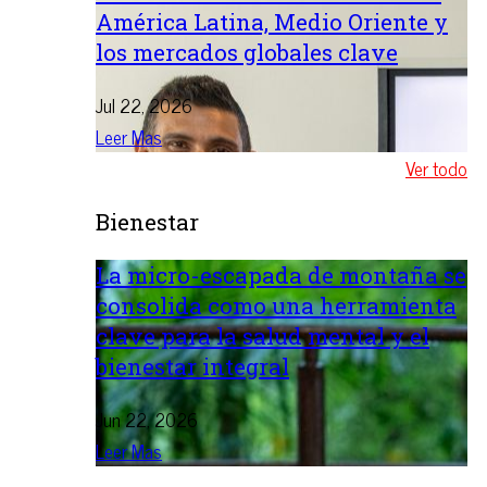
América Latina, Medio Oriente y
los mercados globales clave
Jul 22, 2026
Leer Mas
Ver todo
Bienestar
La micro-escapada de montaña se
consolida como una herramienta
clave para la salud mental y el
bienestar integral
Jun 22, 2026
Leer Mas