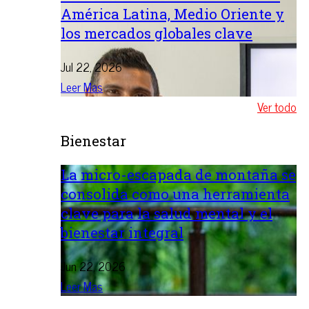
América Latina, Medio Oriente y
los mercados globales clave
Jul 22, 2026
Leer Mas
Ver todo
Bienestar
La micro-escapada de montaña se
consolida como una herramienta
clave para la salud mental y el
bienestar integral
Jun 22, 2026
Leer Mas