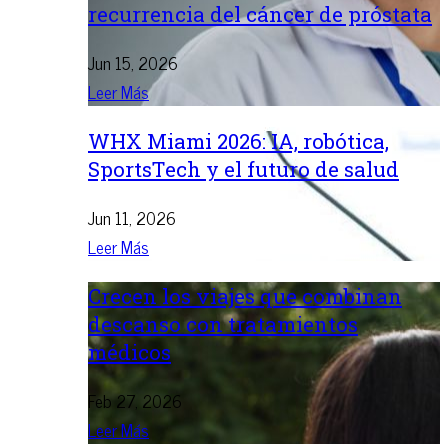
recurrencia del cáncer de próstata
Jun 15, 2026
Leer Más
WHX Miami 2026: IA, robótica,
SportsTech y el futuro de salud
Jun 11, 2026
Leer Más
Crecen los viajes que combinan
descanso con tratamientos
médicos
Feb 27, 2026
Leer Más