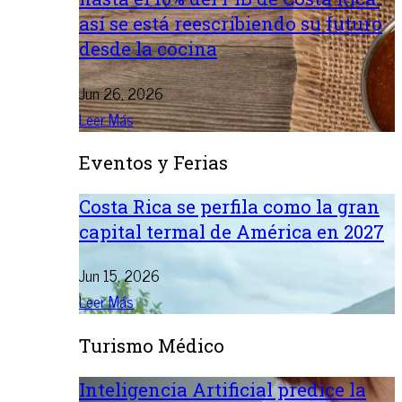
así se está reescribiendo su futuro
desde la cocina
Jun 26, 2026
Leer Más
Eventos y Ferias
Costa Rica se perfila como la gran
capital termal de América en 2027
Jun 15, 2026
Leer Más
Turismo Médico
Inteligencia Artificial predice la