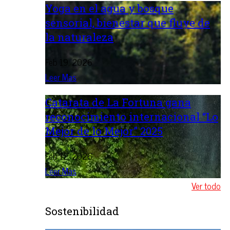
Yoga en el agua y bosque
sensorial, bienestar que fluye de
la naturaleza
Feb 19, 2026
Leer Mas
Catarata de La Fortuna gana
reconocimiento internacional “Lo
Mejor de lo Mejor” 2025
Feb 12, 2026
Leer Mas
Ver todo
Sostenibilidad