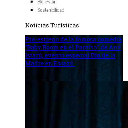
Bienestar
Sostenibilidad
Noticias Turísticas
Pre-estreno de la famosa comedia
“Baby Boom en el Paraíso” de Ana
Istarú, evento especial Día de la
Madre en Escazú.
Jul 31, 2026