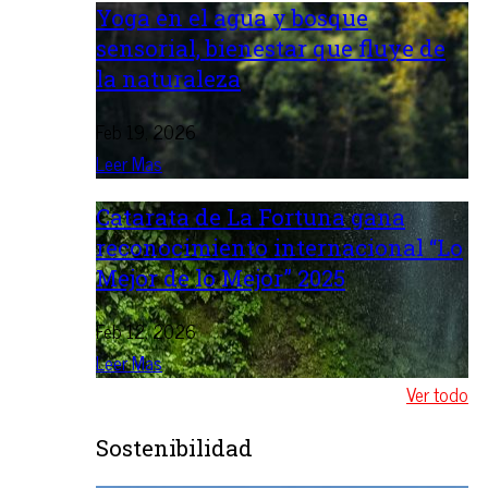
Yoga en el agua y bosque
sensorial, bienestar que fluye de
la naturaleza
Feb 19, 2026
Leer Mas
Catarata de La Fortuna gana
reconocimiento internacional “Lo
Mejor de lo Mejor” 2025
Feb 12, 2026
Leer Mas
Ver todo
Sostenibilidad