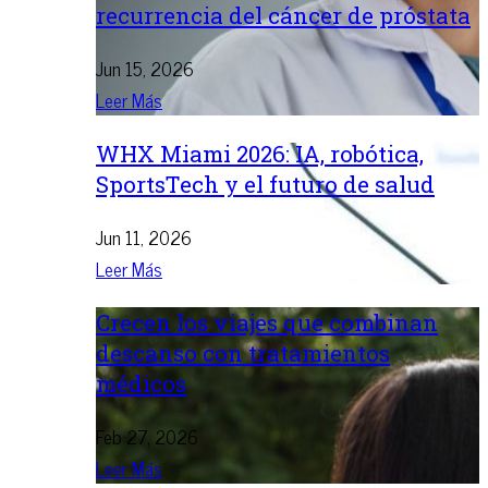
recurrencia del cáncer de próstata
Jun 15, 2026
Leer Más
WHX Miami 2026: IA, robótica,
SportsTech y el futuro de salud
Jun 11, 2026
Leer Más
Crecen los viajes que combinan
descanso con tratamientos
médicos
Feb 27, 2026
Leer Más