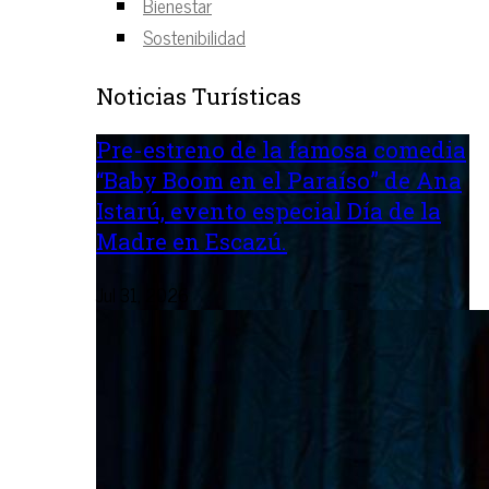
Bienestar
Sostenibilidad
Noticias Turísticas
Pre-estreno de la famosa comedia
“Baby Boom en el Paraíso” de Ana
Istarú, evento especial Día de la
Madre en Escazú.
Jul 31, 2026