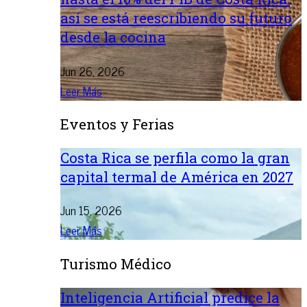
así se está reescribiendo su futuro
desde la cocina
Jun 26, 2026
Leer Más
Eventos y Ferias
Costa Rica se perfila como la gran
capital termal de América en 2027
Jun 15, 2026
Leer Más
Turismo Médico
Inteligencia Artificial predice la