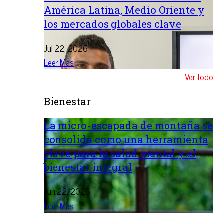
América Latina, Medio Oriente y
los mercados globales clave
Jul 22, 2026
Leer Mas
Ver todo
Bienestar
La micro-escapada de montaña se
consolida como una herramienta
clave para la salud mental y el
bienestar integral
Jun 22, 2026
Leer Mas