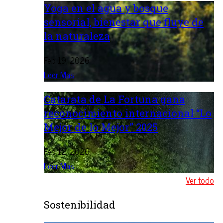
Yoga en el agua y bosque
sensorial, bienestar que fluye de
la naturaleza
Feb 19, 2026
Leer Mas
Catarata de La Fortuna gana
reconocimiento internacional “Lo
Mejor de lo Mejor” 2025
Feb 12, 2026
Leer Mas
Ver todo
Sostenibilidad