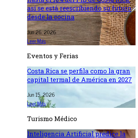
así se está reescribiendo su futuro
desde la cocina
Jun 26, 2026
Leer Más
Eventos y Ferias
Costa Rica se perfila como la gran
capital termal de América en 2027
Jun 15, 2026
Leer Más
Turismo Médico
Inteligencia Artificial predice la