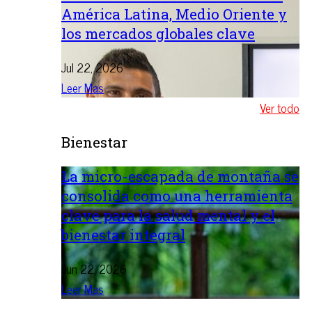
América Latina, Medio Oriente y
los mercados globales clave
Jul 22, 2026
Leer Mas
Ver todo
Bienestar
La micro-escapada de montaña se
consolida como una herramienta
clave para la salud mental y el
bienestar integral
Jun 22, 2026
Leer Mas