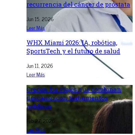
recurrencia del cáncer de próstata
Jun 15, 2026
Leer Más
WHX Miami 2026: IA, robótica,
SportsTech y el futuro de salud
Jun 11, 2026
Leer Más
Crecen los viajes que combinan
descanso con tratamientos
médicos
Feb 27, 2026
Leer Más