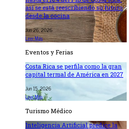
así se está reescribiendo su futuro
desde la cocina
Jun 26, 2026
Leer Más
Eventos y Ferias
Costa Rica se perfila como la gran
capital termal de América en 2027
Jun 15, 2026
Leer Más
Turismo Médico
Inteligencia Artificial predice la