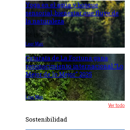
Yoga en el agua y bosque
sensorial, bienestar que fluye de
la naturaleza
Feb 19, 2026
Leer Mas
Catarata de La Fortuna gana
reconocimiento internacional “Lo
Mejor de lo Mejor” 2025
Feb 12, 2026
Leer Mas
Ver todo
Sostenibilidad