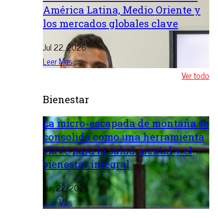
América Latina, Medio Oriente y
los mercados globales clave
Jul 22, 2026
Leer Mas
Ver todo
Bienestar
La micro-escapada de montaña se
consolida como una herramienta
clave para la salud mental y el
bienestar integral
Jun 22, 2026
Leer Mas