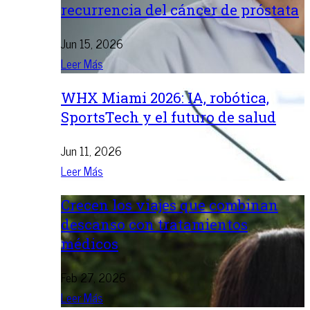
recurrencia del cáncer de próstata
Jun 15, 2026
Leer Más
WHX Miami 2026: IA, robótica,
SportsTech y el futuro de salud
Jun 11, 2026
Leer Más
Crecen los viajes que combinan
descanso con tratamientos
médicos
Feb 27, 2026
Leer Más