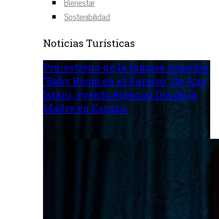
Bienestar
Sostenibilidad
Noticias Turísticas
Pre-estreno de la famosa comedia
“Baby Boom en el Paraíso” de Ana
Istarú, evento especial Día de la
Madre en Escazú.
Jul 31, 2026