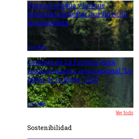
Yoga en el agua y bosque
sensorial, bienestar que fluye de
la naturaleza
Feb 19, 2026
Leer Mas
Catarata de La Fortuna gana
reconocimiento internacional “Lo
Mejor de lo Mejor” 2025
Feb 12, 2026
Leer Mas
Ver todo
Sostenibilidad