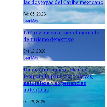
las dos joyas del Caribe mexicano
Feb 05, 2026
Leer Más
La Cruz busca atraer el mercado
de turismo deportivo
Ene 12, 2026
Leer Más
Un destino imperdible esta
temporada para vivir playas,
naturaleza y experiencias
auténticas
Dic 28, 2025