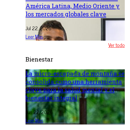
América Latina, Medio Oriente y
los mercados globales clave
Jul 22, 2026
Leer Mas
Ver todo
Bienestar
La micro-escapada de montaña se
consolida como una herramienta
clave para la salud mental y el
bienestar integral
Jun 22, 2026
Leer Mas