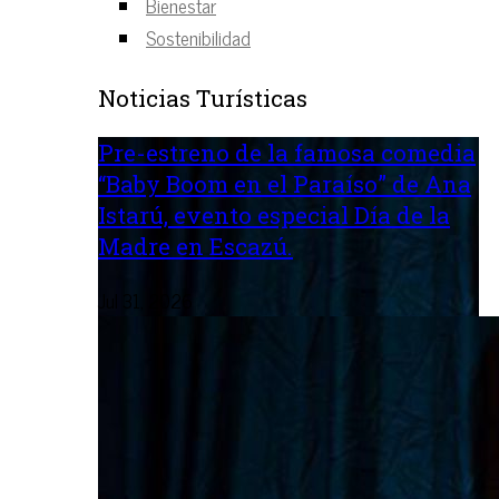
Bienestar
Sostenibilidad
Noticias Turísticas
Pre-estreno de la famosa comedia
“Baby Boom en el Paraíso” de Ana
Istarú, evento especial Día de la
Madre en Escazú.
Jul 31, 2026