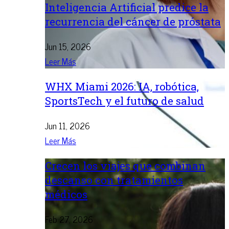
Inteligencia Artificial predice la
recurrencia del cáncer de próstata
Jun 15, 2026
Leer Más
WHX Miami 2026: IA, robótica,
SportsTech y el futuro de salud
Jun 11, 2026
Leer Más
Crecen los viajes que combinan
descanso con tratamientos
médicos
Feb 27, 2026