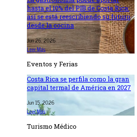
hasta el 10% del PIB de Costa Rica:
así se está reescribiendo su futuro
desde la cocina
Jun 26, 2026
Leer Más
Eventos y Ferias
Costa Rica se perfila como la gran
capital termal de América en 2027
Jun 15, 2026
Leer Más
Turismo Médico