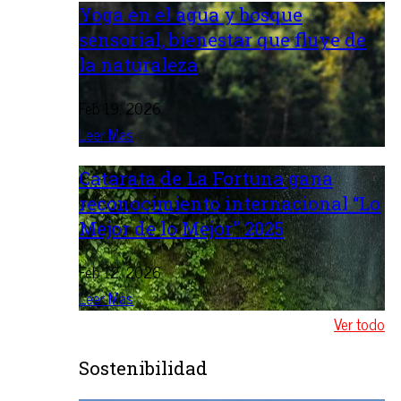
Yoga en el agua y bosque
sensorial, bienestar que fluye de
la naturaleza
Feb 19, 2026
Leer Mas
Catarata de La Fortuna gana
reconocimiento internacional “Lo
Mejor de lo Mejor” 2025
Feb 12, 2026
Leer Mas
Ver todo
Sostenibilidad