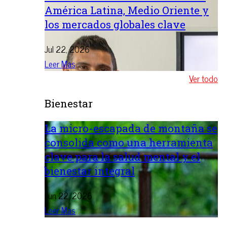
América Latina, Medio Oriente y
los mercados globales clave
Jul 22, 2026
Leer Mas
Ver todo
Bienestar
La micro-escapada de montaña se
consolida como una herramienta
clave para la salud mental y el
bienestar integral
Jun 22, 2026
Leer Mas