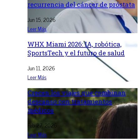
recurrencia del cáncer de próstata
Jun 15, 2026
Leer Más
WHX Miami 2026: IA, robótica,
SportsTech y el futuro de salud
Jun 11, 2026
Leer Más
Crecen los viajes que combinan
descanso con tratamientos
médicos
Feb 27, 2026
Leer Más