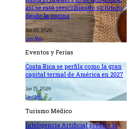
así se está reescribiendo su futuro
desde la cocina
Jun 26, 2026
Leer Más
Eventos y Ferias
Costa Rica se perfila como la gran
capital termal de América en 2027
Jun 15, 2026
Leer Más
Turismo Médico
Inteligencia Artificial predice la