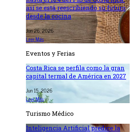
así se está reescribiendo su futuro
desde la cocina
Jun 26, 2026
Leer Más
Eventos y Ferias
Costa Rica se perfila como la gran
capital termal de América en 2027
Jun 15, 2026
Leer Más
Turismo Médico
Inteligencia Artificial predice la