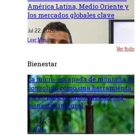
América Latina, Medio Oriente y
los mercados globales clave
Jul 22, 2026
Leer Mas
Ver todo
Bienestar
La micro-escapada de montaña se
consolida como una herramienta
clave para la salud mental y el
bienestar integral
Jun 22, 2026
Leer Mas