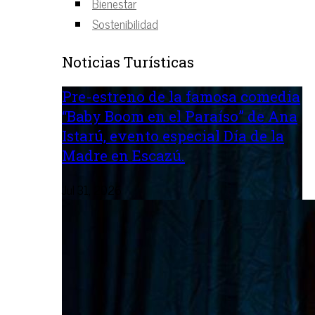
Bienestar
Sostenibilidad
Noticias Turísticas
Pre-estreno de la famosa comedia
“Baby Boom en el Paraíso” de Ana
Istarú, evento especial Día de la
Madre en Escazú.
Jul 31, 2026