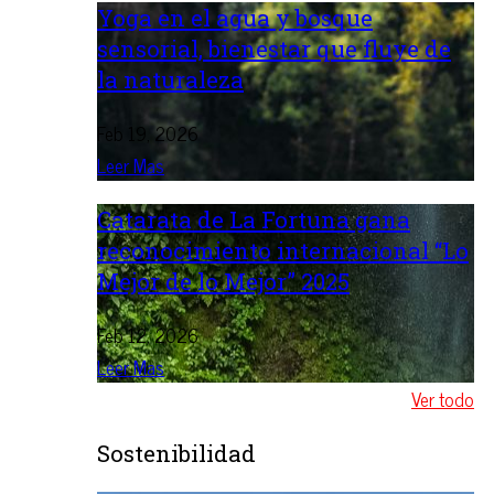
Yoga en el agua y bosque
sensorial, bienestar que fluye de
la naturaleza
Feb 19, 2026
Leer Mas
Catarata de La Fortuna gana
reconocimiento internacional “Lo
Mejor de lo Mejor” 2025
Feb 12, 2026
Leer Mas
Ver todo
Sostenibilidad