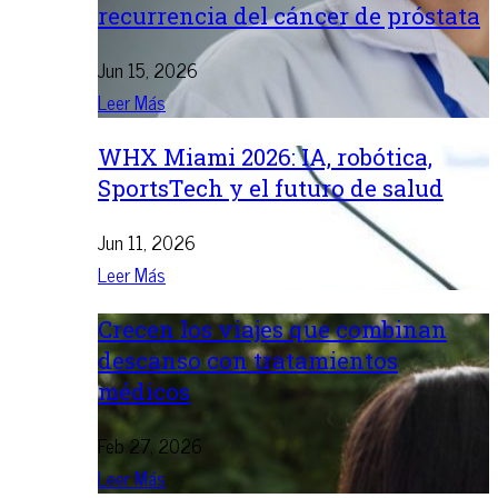
recurrencia del cáncer de próstata
Jun 15, 2026
Leer Más
WHX Miami 2026: IA, robótica,
SportsTech y el futuro de salud
Jun 11, 2026
Leer Más
Crecen los viajes que combinan
descanso con tratamientos
médicos
Feb 27, 2026
Leer Más