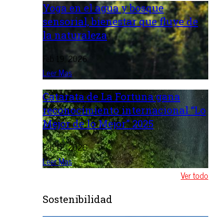
Yoga en el agua y bosque
sensorial, bienestar que fluye de
la naturaleza
Feb 19, 2026
Leer Mas
Catarata de La Fortuna gana
reconocimiento internacional “Lo
Mejor de lo Mejor” 2025
Feb 12, 2026
Leer Mas
Ver todo
Sostenibilidad