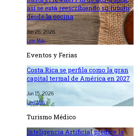
así se está reescribiendo su futuro
desde la cocina
Jun 26, 2026
Leer Más
Eventos y Ferias
Costa Rica se perfila como la gran
capital termal de América en 2027
Jun 15, 2026
Leer Más
Turismo Médico
Inteligencia Artificial predice la