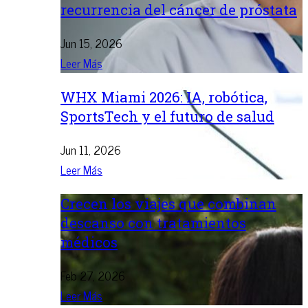
recurrencia del cáncer de próstata
Jun 15, 2026
Leer Más
WHX Miami 2026: IA, robótica,
SportsTech y el futuro de salud
Jun 11, 2026
Leer Más
Crecen los viajes que combinan
descanso con tratamientos
médicos
Feb 27, 2026
Leer Más