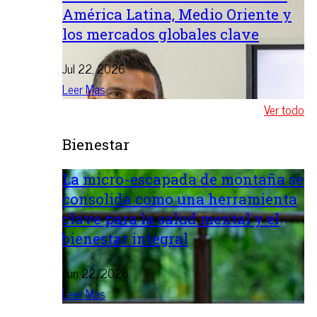
América Latina, Medio Oriente y
los mercados globales clave
Jul 22, 2026
Leer Mas
Ver todo
Bienestar
La micro-escapada de montaña se
consolida como una herramienta
clave para la salud mental y el
bienestar integral
Jun 22, 2026
Leer Mas