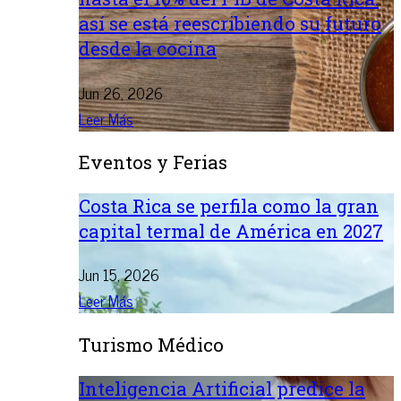
así se está reescribiendo su futuro
desde la cocina
Jun 26, 2026
Leer Más
Eventos y Ferias
Costa Rica se perfila como la gran
capital termal de América en 2027
Jun 15, 2026
Leer Más
Turismo Médico
Inteligencia Artificial predice la