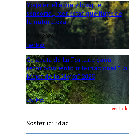
Yoga en el agua y bosque
sensorial, bienestar que fluye de
la naturaleza
Feb 19, 2026
Leer Mas
Catarata de La Fortuna gana
reconocimiento internacional “Lo
Mejor de lo Mejor” 2025
Feb 12, 2026
Leer Mas
Ver todo
Sostenibilidad