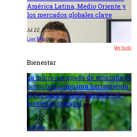
América Latina, Medio Oriente y
los mercados globales clave
Jul 22, 2026
Leer Mas
Ver todo
Bienestar
La micro-escapada de montaña se
consolida como una herramienta
clave para la salud mental y el
bienestar integral
Jun 22, 2026
Leer Mas