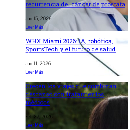
recurrencia del cáncer de próstata
Jun 15, 2026
Leer Más
WHX Miami 2026: IA, robótica,
SportsTech y el futuro de salud
Jun 11, 2026
Leer Más
Crecen los viajes que combinan
descanso con tratamientos
médicos
Feb 27, 2026
Leer Más