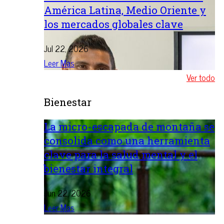
América Latina, Medio Oriente y
los mercados globales clave
Jul 22, 2026
Leer Mas
Ver todo
Bienestar
La micro-escapada de montaña se
consolida como una herramienta
clave para la salud mental y el
bienestar integral
Jun 22, 2026
Leer Mas