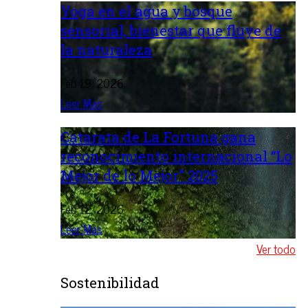
Yoga en el agua y bosque
sensorial, bienestar que fluye de
la naturaleza
Feb 19, 2026
Leer Mas
Catarata de La Fortuna gana
reconocimiento internacional “Lo
Mejor de lo Mejor” 2025
Feb 12, 2026
Leer Mas
Ver todo
Sostenibilidad