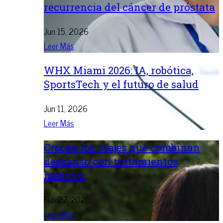
recurrencia del cáncer de próstata
Jun 15, 2026
Leer Más
WHX Miami 2026: IA, robótica,
SportsTech y el futuro de salud
Jun 11, 2026
Leer Más
Crecen los viajes que combinan
descanso con tratamientos
médicos
Feb 27, 2026
Leer Más