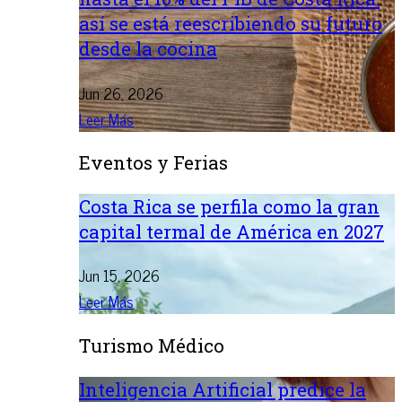
así se está reescribiendo su futuro
desde la cocina
Jun 26, 2026
Leer Más
Eventos y Ferias
Costa Rica se perfila como la gran
capital termal de América en 2027
Jun 15, 2026
Leer Más
Turismo Médico
Inteligencia Artificial predice la