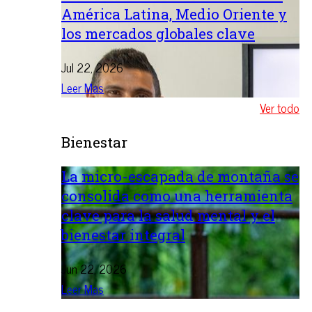
América Latina, Medio Oriente y
los mercados globales clave
Jul 22, 2026
Leer Mas
Ver todo
Bienestar
La micro-escapada de montaña se
consolida como una herramienta
clave para la salud mental y el
bienestar integral
Jun 22, 2026
Leer Mas