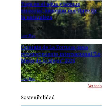
Yoga en el agua y bosque
sensorial, bienestar que fluye de
la naturaleza
Feb 19, 2026
Leer Mas
Catarata de La Fortuna gana
reconocimiento internacional “Lo
Mejor de lo Mejor” 2025
Feb 12, 2026
Leer Mas
Ver todo
Sostenibilidad