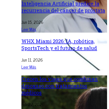
Inteligencia Artificial predice la
recurrencia del cáncer de próstata
Jun 15, 2026
Leer Más
WHX Miami 2026: IA, robótica,
SportsTech y el futuro de salud
Jun 11, 2026
Leer Más
Crecen los viajes que combinan
descanso con tratamientos
médicos
Feb 27, 2026