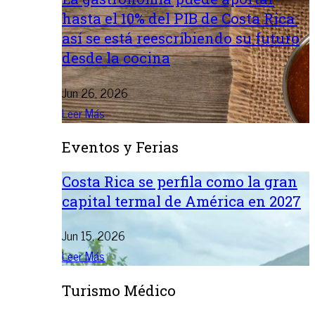
hasta el 10% del PIB de Costa Rica:
así se está reescribiendo su futuro
desde la cocina
Jun 26, 2026
Leer Más
Eventos y Ferias
Costa Rica se perfila como la gran
capital termal de América en 2027
Jun 15, 2026
Leer Más
Turismo Médico