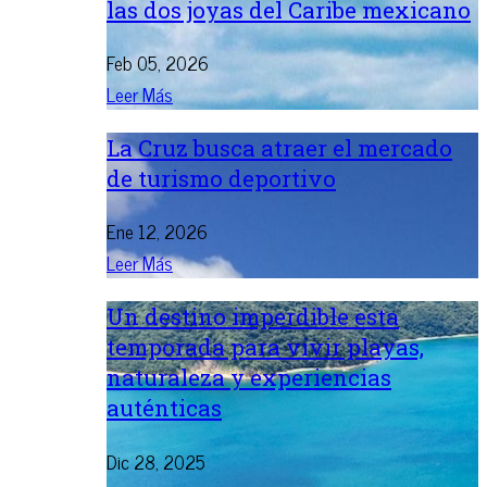
las dos joyas del Caribe mexicano
Feb 05, 2026
Leer Más
La Cruz busca atraer el mercado
de turismo deportivo
Ene 12, 2026
Leer Más
Un destino imperdible esta
temporada para vivir playas,
naturaleza y experiencias
auténticas
Dic 28, 2025