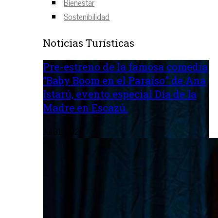
Bienestar
Sostenibilidad
Noticias Turísticas
Pre-estreno de la famosa comedia
“Baby Boom en el Paraíso” de Ana
Istarú, evento especial Día de la
Madre en Escazú.
Jul 31, 2026