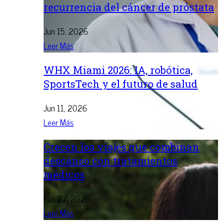
recurrencia del cáncer de próstata
Jun 15, 2026
Leer Más
WHX Miami 2026: IA, robótica,
SportsTech y el futuro de salud
Jun 11, 2026
Leer Más
Crecen los viajes que combinan
descanso con tratamientos
médicos
Feb 27, 2026
Leer Más