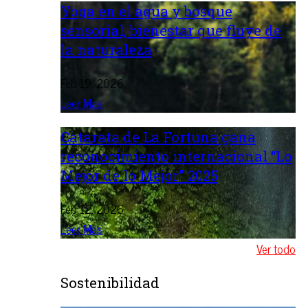
Yoga en el agua y bosque
sensorial, bienestar que fluye de
la naturaleza
Feb 19, 2026
Leer Mas
Catarata de La Fortuna gana
reconocimiento internacional “Lo
Mejor de lo Mejor” 2025
Feb 12, 2026
Leer Mas
Ver todo
Sostenibilidad