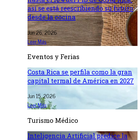
así se está reescribiendo su futuro
desde la cocina
Jun 26, 2026
Leer Más
Eventos y Ferias
Costa Rica se perfila como la gran
capital termal de América en 2027
Jun 15, 2026
Leer Más
Turismo Médico
Inteligencia Artificial predice la