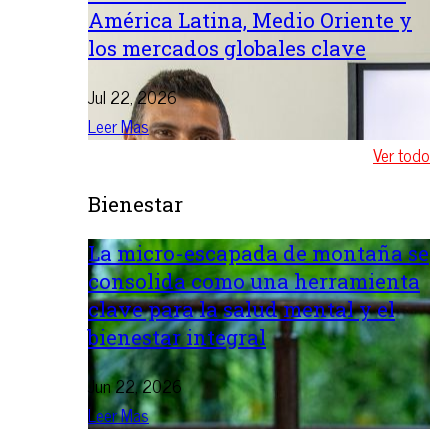
América Latina, Medio Oriente y
los mercados globales clave
Jul 22, 2026
Leer Mas
Ver todo
Bienestar
La micro-escapada de montaña se
consolida como una herramienta
clave para la salud mental y el
bienestar integral
Jun 22, 2026
Leer Mas