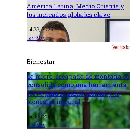
América Latina, Medio Oriente y
los mercados globales clave
Jul 22, 2026
Leer Mas
Ver todo
Bienestar
La micro-escapada de montaña se
consolida como una herramienta
clave para la salud mental y el
bienestar integral
Jun 22, 2026
Leer Mas