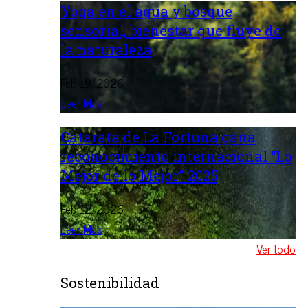
Yoga en el agua y bosque
sensorial, bienestar que fluye de
la naturaleza
Feb 19, 2026
Leer Mas
Catarata de La Fortuna gana
reconocimiento internacional “Lo
Mejor de lo Mejor” 2025
Feb 12, 2026
Leer Mas
Ver todo
Sostenibilidad