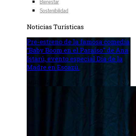
Bienestar
Sostenibilidad
Noticias Turísticas
Pre-estreno de la famosa comedia
“Baby Boom en el Paraíso” de Ana
Istarú, evento especial Día de la
Madre en Escazú.
Jul 31, 2026