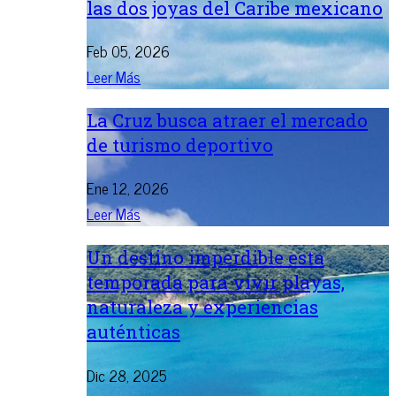
las dos joyas del Caribe mexicano
Feb 05, 2026
Leer Más
La Cruz busca atraer el mercado
de turismo deportivo
Ene 12, 2026
Leer Más
Un destino imperdible esta
temporada para vivir playas,
naturaleza y experiencias
auténticas
Dic 28, 2025