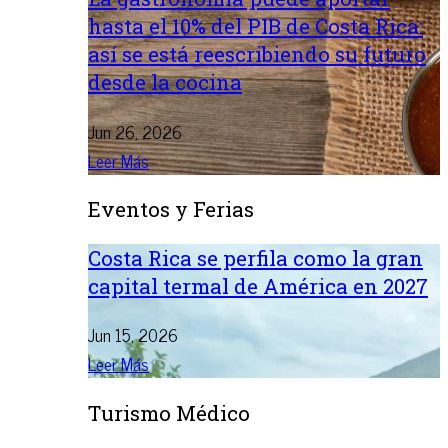
hasta el 10% del PIB de Costa Rica:
así se está reescribiendo su futuro
desde la cocina
Jun 26, 2026
Leer Más
Eventos y Ferias
Costa Rica se perfila como la gran
capital termal de América en 2027
Jun 15, 2026
Leer Más
Turismo Médico