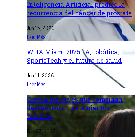
Inteligencia Artificial predice la
recurrencia del cáncer de próstata
Jun 15, 2026
Leer Más
WHX Miami 2026: IA, robótica,
SportsTech y el futuro de salud
Jun 11, 2026
Leer Más
Crecen los viajes que combinan
descanso con tratamientos
médicos
Feb 27, 2026