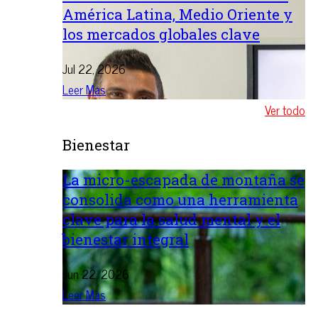
América Latina, Medio Oriente y
los mercados globales clave
Jul 22, 2026
Leer Mas
Ver todo
Bienestar
La micro-escapada de montaña se
consolida como una herramienta
clave para la salud mental y el
bienestar integral
Jun 22, 2026
Leer Mas