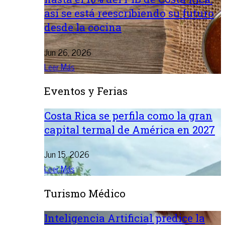
así se está reescribiendo su futuro
desde la cocina
Jun 26, 2026
Leer Más
Eventos y Ferias
Costa Rica se perfila como la gran
capital termal de América en 2027
Jun 15, 2026
Leer Más
Turismo Médico
Inteligencia Artificial predice la