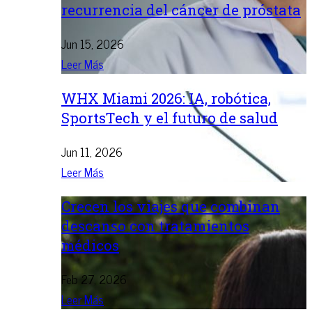
recurrencia del cáncer de próstata
Jun 15, 2026
Leer Más
WHX Miami 2026: IA, robótica,
SportsTech y el futuro de salud
Jun 11, 2026
Leer Más
Crecen los viajes que combinan
descanso con tratamientos
médicos
Feb 27, 2026
Leer Más