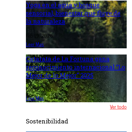
Yoga en el agua y bosque
sensorial, bienestar que fluye de
la naturaleza
Feb 19, 2026
Leer Mas
Catarata de La Fortuna gana
reconocimiento internacional “Lo
Mejor de lo Mejor” 2025
Feb 12, 2026
Leer Mas
Ver todo
Sostenibilidad