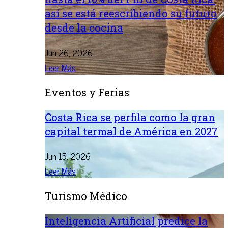
así se está reescribiendo su futuro
desde la cocina
Jun 26, 2026
Leer Más
Eventos y Ferias
Costa Rica se perfila como la gran
capital termal de América en 2027
Jun 15, 2026
Leer Más
Turismo Médico
Inteligencia Artificial predice la