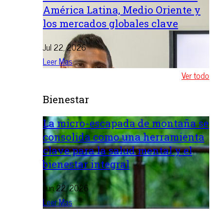
América Latina, Medio Oriente y
los mercados globales clave
Jul 22, 2026
Leer Mas
Ver todo
Bienestar
La micro-escapada de montaña se
consolida como una herramienta
clave para la salud mental y el
bienestar integral
Jun 22, 2026
Leer Mas