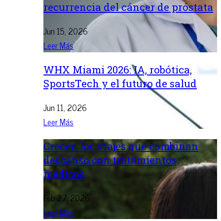
recurrencia del cáncer de próstata
Jun 15, 2026
Leer Más
WHX Miami 2026: IA, robótica,
SportsTech y el futuro de salud
Jun 11, 2026
Leer Más
Crecen los viajes que combinan
descanso con tratamientos
médicos
Feb 27, 2026
Leer Más