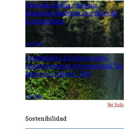
Yoga en el agua y bosque
sensorial, bienestar que fluye de
la naturaleza
Feb 19, 2026
Leer Mas
Catarata de La Fortuna gana
reconocimiento internacional “Lo
Mejor de lo Mejor” 2025
Feb 12, 2026
Leer Mas
Ver todo
Sostenibilidad