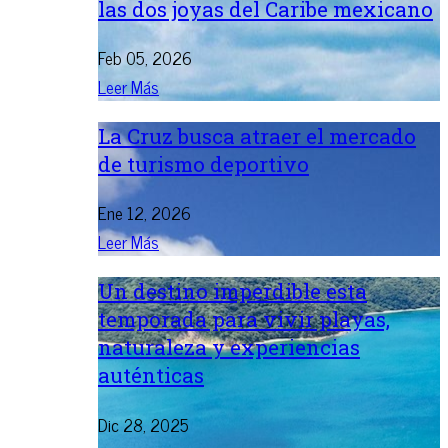
las dos joyas del Caribe mexicano
Feb 05, 2026
Leer Más
La Cruz busca atraer el mercado
de turismo deportivo
Ene 12, 2026
Leer Más
Un destino imperdible esta
temporada para vivir playas,
naturaleza y experiencias
auténticas
Dic 28, 2025