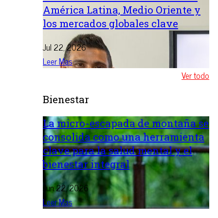
América Latina, Medio Oriente y
los mercados globales clave
Jul 22, 2026
Leer Mas
Ver todo
Bienestar
La micro-escapada de montaña se
consolida como una herramienta
clave para la salud mental y el
bienestar integral
Jun 22, 2026
Leer Mas