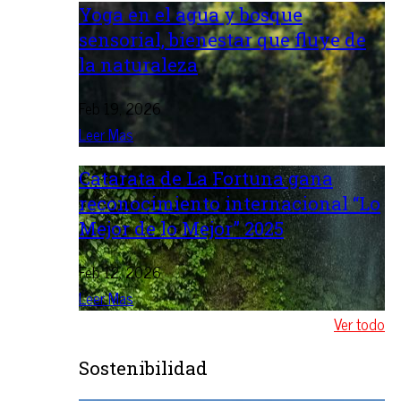
Yoga en el agua y bosque
sensorial, bienestar que fluye de
la naturaleza
Feb 19, 2026
Leer Mas
Catarata de La Fortuna gana
reconocimiento internacional “Lo
Mejor de lo Mejor” 2025
Feb 12, 2026
Leer Mas
Ver todo
Sostenibilidad