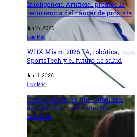
Inteligencia Artificial predice la
recurrencia del cáncer de próstata
Jun 15, 2026
Leer Más
WHX Miami 2026: IA, robótica,
SportsTech y el futuro de salud
Jun 11, 2026
Leer Más
Crecen los viajes que combinan
descanso con tratamientos
médicos
Feb 27, 2026