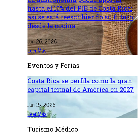
hasta el 10% del PIB de Costa Rica:
así se está reescribiendo su futuro
desde la cocina
Jun 26, 2026
Leer Más
Eventos y Ferias
Costa Rica se perfila como la gran
capital termal de América en 2027
Jun 15, 2026
Leer Más
Turismo Médico