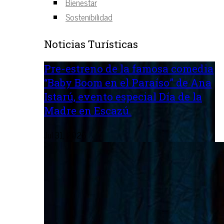
Bienestar
Sostenibilidad
Noticias Turísticas
Pre-estreno de la famosa comedia
“Baby Boom en el Paraíso” de Ana
Istarú, evento especial Día de la
Madre en Escazú.
Jul 31, 2026